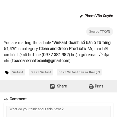
Phạm Văn Xuyên
Source
TTXVN
You are reading the article
"VinFast doanh số bán ô tô tăng
51,4%"
in category
Clean and Green Products
. Mọi chi tiết
xin liên hệ số hotline (
0977.381.982
) hoặc gửi email về địa
chỉ (
toasoan.kinhtexanh@gmail.com
).
Vinfast
Giá xe Vinfast
Số xe Vinfast ban ra tháng 9
Share
Print
Comment