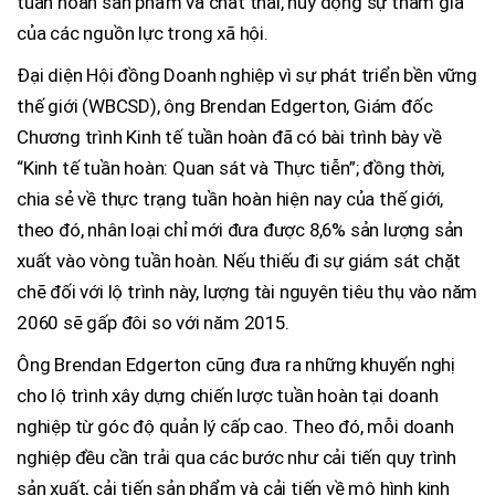
tuần hoàn sản phẩm và chất thải, huy động sự tham gia
của các nguồn lực trong xã hội.
Đại diện Hội đồng Doanh nghiệp vì sự phát triển bền vững
thế giới (WBCSD), ông Brendan Edgerton, Giám đốc
Chương trình Kinh tế tuần hoàn đã có bài trình bày về
“Kinh tế tuần hoàn: Quan sát và Thực tiễn”; đồng thời,
chia sẻ về thực trạng tuần hoàn hiện nay của thế giới,
theo đó, nhân loại chỉ mới đưa được 8,6% sản lượng sản
xuất vào vòng tuần hoàn. Nếu thiếu đi sự giám sát chặt
chẽ đối với lộ trình này, lượng tài nguyên tiêu thụ vào năm
2060 sẽ gấp đôi so với năm 2015.
Ông Brendan Edgerton cũng đưa ra những khuyến nghị
cho lộ trình xây dựng chiến lược tuần hoàn tại doanh
nghiệp từ góc độ quản lý cấp cao. Theo đó, mỗi doanh
nghiệp đều cần trải qua các bước như cải tiến quy trình
sản xuất, cải tiến sản phẩm và cải tiến về mô hình kinh