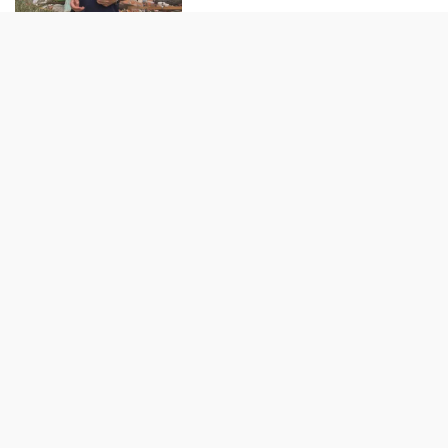
Hoàn tất điều tra chống bán
phá giá đường lỏng chiết xuất
từ tinh bột ngô
21:28 13/10/2021
FOLLOW EVENTS
Xu hướng phát triển kinh tế
tuần hoàn
07:50 15/10/2021
Câu chuyện dịch vụ thời đại
dịch Covid 19
16:19 14/10/2021