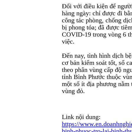
Đối với điều kiện để người
hàng ngày: chỉ được đi b
công tác phòng, chống dị
bị phong tỏa; đã được tiê
COVID-19 trong vòng 6 thá
việc.
Đến nay, tình hình dịch bệ
cơ bản kiểm soát tốt, số
theo phân vùng cấp độ ngu
tỉnh Bình Phước thuộc vùn
một số ít địa phương nằm t
vùng đỏ.
Link nội dung:
https://www.en.doanhnghi
binh-phuoc-tro-lai-binh-t