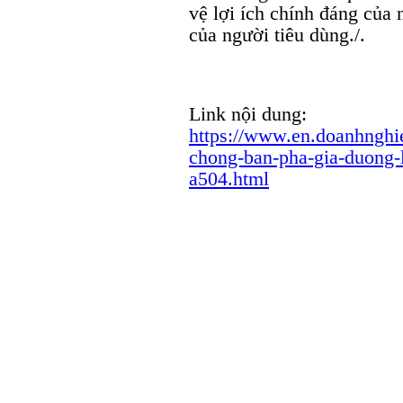
vệ lợi ích chính đáng của
của người tiêu dùng./.
Link nội dung:
https://www.en.doanhnghie
chong-ban-pha-gia-duong-l
a504.html